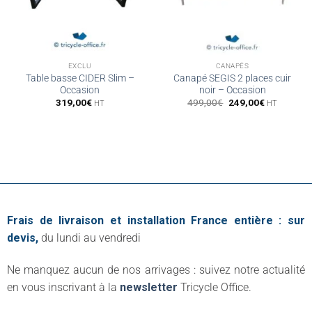
EXCLU
CANAPÉS
Table basse CIDER Slim –
Canapé SEGIS 2 places cuir
Occasion
noir – Occasion
Le
Le
319,00
€
499,00
€
249,00
€
HT
HT
prix
prix
initial
actuel
était :
est :
499,00€.
249,00€.
Frais de livraison et installation France entière : sur
devis,
du lundi au vendredi
Ne manquez aucun de nos arrivages : suivez notre actualité
en vous inscrivant à la
newsletter
Tricycle Office.