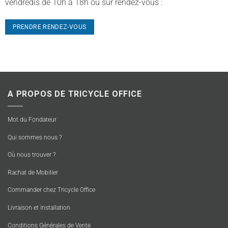
vendredis de 10h à 18h ou sur rendez-vous :
PRENDRE RENDEZ-VOUS
A PROPOS DE TRICYCLE OFFICE
Mot du Fondateur
Qui sommes nous ?
Où nous trouver ?
Rachat de Mobilier
Commander chez Tricycle Office
Livraison et installation
Conditions Générales de Vente