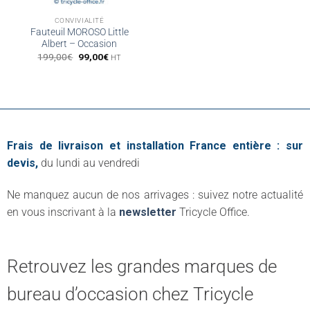
CONVIVIALITÉ
Fauteuil MOROSO Little
Albert – Occasion
Le
Le
199,00
€
99,00
€
HT
prix
prix
initial
actuel
était :
est :
199,00€.
99,00€.
Frais de livraison et installation France entière : sur
devis,
du lundi au vendredi
Ne manquez aucun de nos arrivages : suivez notre actualité
en vous inscrivant à la
newsletter
Tricycle Office.
Retrouvez les grandes marques de
bureau d’occasion chez Tricycle