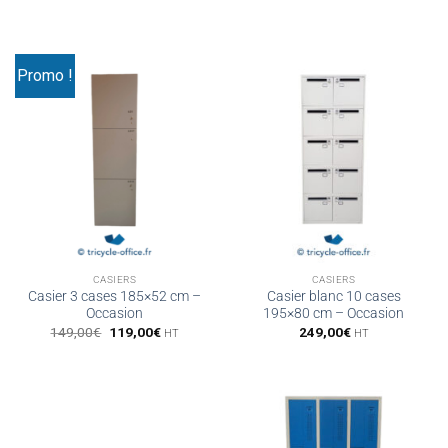
Promo !
CASIERS
CASIERS
Casier 3 cases 185×52 cm –
Casier blanc 10 cases
Occasion
195×80 cm – Occasion
Le
Le
149,00
€
119,00
€
249,00
€
HT
HT
prix
prix
initial
actuel
était :
est :
149,00€.
119,00€.