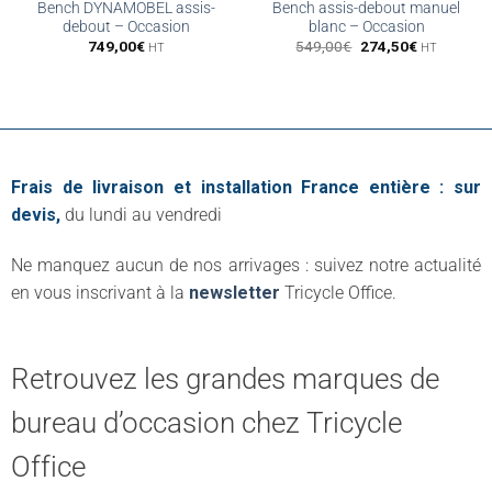
Bench DYNAMOBEL assis-
Bench assis-debout manuel
debout – Occasion
blanc – Occasion
Le
Le
749,00
€
549,00
€
274,50
€
HT
HT
prix
prix
initial
actuel
était :
est :
549,00€.
274,50€.
Frais de livraison et installation France entière : sur
devis,
du lundi au vendredi
Ne manquez aucun de nos arrivages : suivez notre actualité
en vous inscrivant à la
newsletter
Tricycle Office.
Retrouvez les grandes marques de
bureau d’occasion chez Tricycle
Office