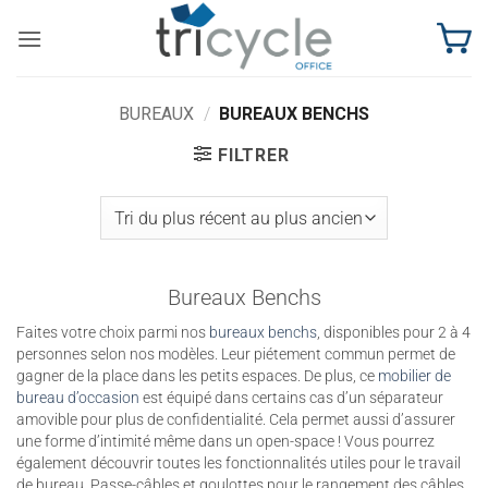
Passer
au
contenu
BUREAUX
/
BUREAUX BENCHS
FILTRER
Bureaux Benchs
Faites votre choix parmi nos
bureaux benchs
, disponibles pour 2 à 4
personnes selon nos modèles. Leur piétement commun permet de
gagner de la place dans les petits espaces. De plus, ce
mobilier de
bureau d’occasion
est équipé dans certains cas d’un séparateur
amovible pour plus de confidentialité. Cela permet aussi d’assurer
une forme d’intimité même dans un open-space ! Vous pourrez
également découvrir toutes les fonctionnalités utiles pour le travail
de bureau. Passe-câbles et goulottes pour le rangement des câbles