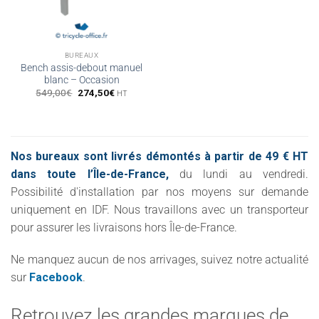
BUREAUX
Bench assis-debout manuel
blanc – Occasion
Le
Le
549,00
€
274,50
€
HT
prix
prix
initial
actuel
était :
est :
549,00€.
274,50€.
Nos bureaux sont livrés démontés à partir de 49 € HT
dans toute l’Île-de-France,
du lundi au vendredi.
Possibilité d'installation par nos moyens sur demande
uniquement en IDF. Nous travaillons avec un transporteur
pour assurer les livraisons hors Île-de-France.
Ne manquez aucun de nos arrivages, suivez notre actualité
sur
Facebook
.
Retrouvez les grandes marques de