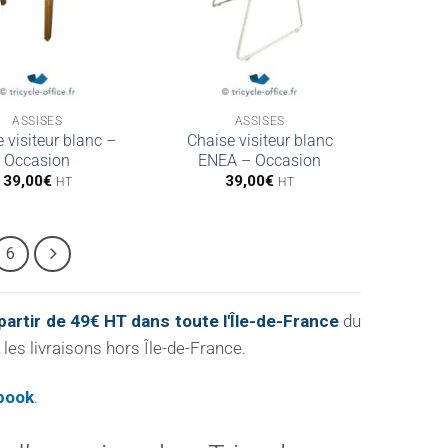
ASSISES
ASSISES
 visiteur blanc –
Chaise visiteur blanc
Occasion
ENEA – Occasion
39,00
€
39,00
€
HT
HT
6
artir de 49€ HT dans toute l'Île-de-France
du
les livraisons hors Île-de-France.
book
.