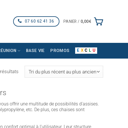
07 60 62 41 36
PANIER /
0,00
€
E
X
C
L
U
RÉUNION
BASE VIE
PROMOS
Trié
résultats
du
plus
rs
récent
au
vous offrir une multitude de possibilités d’assises.
plus
olypropylène, etc. De plus, ces chaises sont
ancien
 confort optimal à l’utilisateur. Leur structure