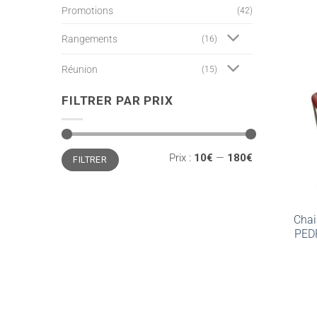
Promotions
(42)
Rangements
(16)
Réunion
(15)
FILTRER PAR PRIX
Prix
Prix
Prix :
10€
—
180€
FILTRER
min
max
Chai
PEDR