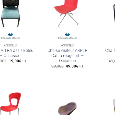
ASSISES
ASSISES
 VITRA assise bleu
Chaise visiteur ARPER
Chais
– Occasion
Catifa rouge 53 –
Le
Le
Occasion
,00
€
19,00
€
49,
HT
prix
prix
Le
Le
99,00
€
49,00
€
HT
initial
actuel
prix
prix
était :
est :
initial
actuel
39,00€.
19,00€.
était :
est :
99,00€.
49,00€.