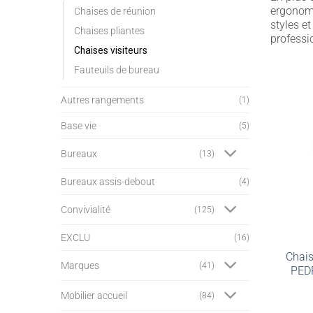
ergonomi
Chaises de réunion
styles e
Chaises pliantes
professi
Chaises visiteurs
Fauteuils de bureau
Autres rangements
(1)
Base vie
(5)
Bureaux
(13)
Bureaux assis-debout
(4)
Convivialité
(125)
EXCLU
(16)
Chais
Marques
(41)
PEDR
Mobilier accueil
(84)