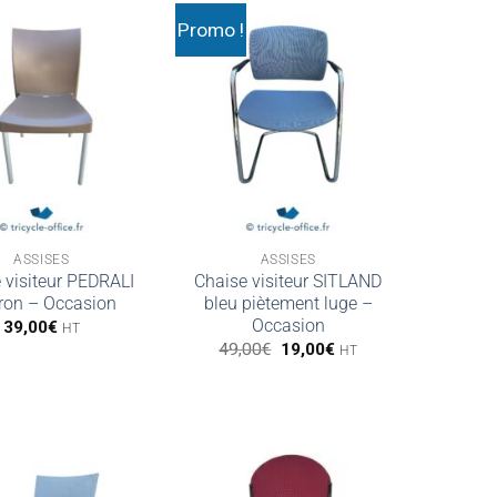
Promo !
ASSISES
ASSISES
 visiteur PEDRALI
Chaise visiteur SITLAND
ron – Occasion
bleu piètement luge –
Occasion
39,00
€
HT
Le
Le
49,00
€
19,00
€
HT
prix
prix
initial
actuel
était :
est :
49,00€.
19,00€.