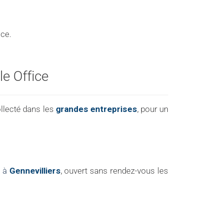
ice.
e Office
ollecté dans les
grandes entreprises
, pour un
e à
Gennevilliers
, ouvert sans rendez-vous les