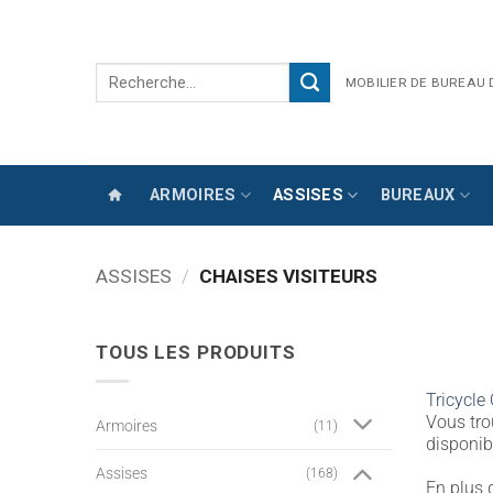
Passer
au
contenu
Recherche
MOBILIER DE BUREAU
pour :
ARMOIRES
ASSISES
BUREAUX
ASSISES
/
CHAISES VISITEURS
TOUS LES PRODUITS
Tricycle 
Vous tro
Armoires
(11)
disponib
Assises
(168)
En plus d