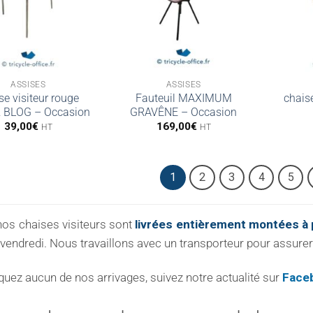
ASSISES
ASSISES
se visiteur rouge
Fauteuil MAXIMUM
chaise
 BLOG – Occasion
GRAVÊNE – Occasion
39,00
€
169,00
€
HT
HT
1
2
3
4
5
nos chaises visiteurs sont
livrées entièrement montées à p
 vendredi. Nous travaillons avec un transporteur pour assurer 
ez aucun de nos arrivages, suivez notre actualité sur
Face