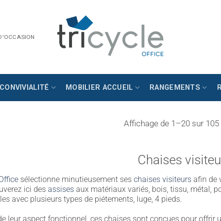
 D'OCCASION
CONVIVIALITÉ
MOBILIER ACCUEIL
RANGEMENTS
Affichage de 1–20 sur 105 
Chaises visiteu
Office
sélectionne minutieusement ses
chaises visiteurs
afin de 
uverez ici des
assises
aux matériaux variés, bois, tissu, métal, p
les avec plusieurs types de piétements, luge, 4 pieds.
e leur aspect fonctionnel, ces chaises sont conçues pour offrir un