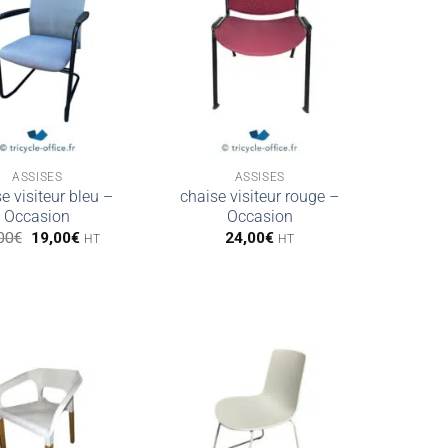
ASSISES
ASSISES
e visiteur bleu –
chaise visiteur rouge –
Occasion
Occasion
Le
Le
00
€
19,00
€
24,00
€
HT
HT
prix
prix
initial
actuel
était :
est :
49,00€.
19,00€.