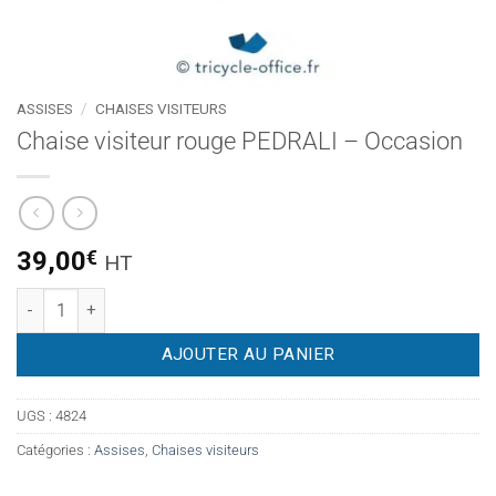
ASSISES
/
CHAISES VISITEURS
Chaise visiteur rouge PEDRALI – Occasion
39,00
€
HT
quantité de Chaise visiteur rouge PEDRALI - Occasion
AJOUTER AU PANIER
UGS :
4824
Catégories :
Assises
,
Chaises visiteurs