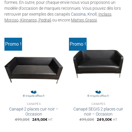
formes. En outre, pour chaque envie nous vous proposons un
modèle d’occasion de marques reconnues. Vous pouvez dès lors
retrouver par exemples des canapés
Cassina
,
Knoll
,
Inclass,
Moroso, Kinnarps, Pedrali
ou encore
Matteo Grassi
.
Promo !
Promo !
CANAPÉS
CANAPÉS
Canapé 2 places cuir noir –
Canapé SEGIS 2 places cuir
Occasion
noir – Occasion
Le
Le
Le
Le
499,00
€
249,00
€
499,00
€
249,00
€
HT
HT
prix
prix
prix
prix
initial
actuel
initial
actuel
était :
est :
était :
est :