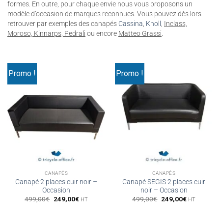
formes. En outre, pour chaque envie nous vous proposons un
modèle d’occasion de marques reconnues. Vous pouvez dès lors
retrouver par exemples des canapés
Cassina
,
Knoll
,
Inclass,
Moroso, Kinnarps, Pedrali
ou encore
Matteo Grassi
.
Promo !
Promo !
CANAPÉS
CANAPÉS
Canapé 2 places cuir noir –
Canapé SEGIS 2 places cuir
Occasion
noir – Occasion
Le
Le
Le
Le
499,00
€
249,00
€
499,00
€
249,00
€
HT
HT
prix
prix
prix
prix
initial
actuel
initial
actuel
était :
est :
était :
est :