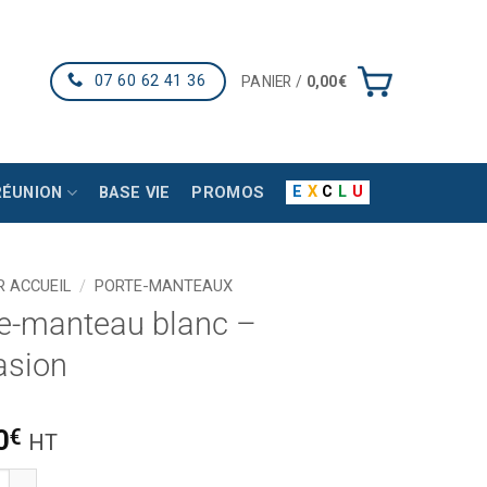
07 60 62 41 36
PANIER /
0,00
€
E
X
C
L
U
RÉUNION
BASE VIE
PROMOS
R ACCUEIL
/
PORTE-MANTEAUX
e-manteau blanc –
asion
0
€
HT
é de Porte-manteau blanc - Occasion