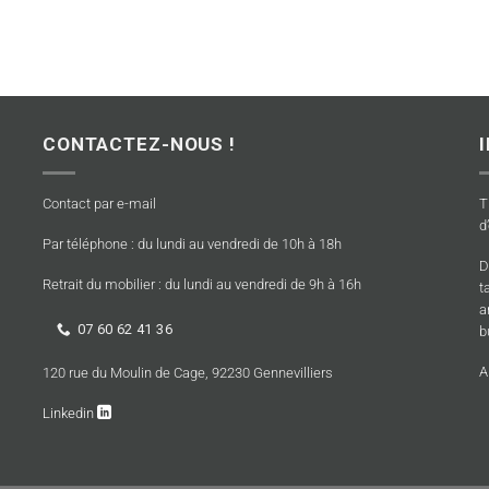
CONTACTEZ-NOUS !
Contact par e-mail
T
d
Par téléphone : du lundi au vendredi de 10h à 18h
D
Retrait du mobilier : du lundi au vendredi de 9h à 16h
t
a
07 60 62 41 36
b
A
120 rue du Moulin de Cage, 92230 Gennevilliers
Linkedin