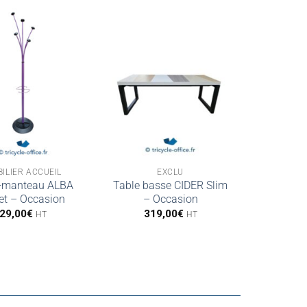
ILIER ACCUEIL
EXCLU
e-manteau ALBA
Table basse CIDER Slim
let – Occasion
– Occasion
29,00
€
319,00
€
HT
HT