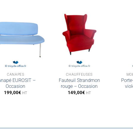
CANAPÉS
CHAUFFEUSES
MOB
anapé EUROSIT –
Fauteuil Strandmon
Port
Occasion
rouge – Occasion
vio
199,00
€
149,00
€
HT
HT