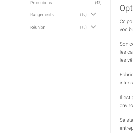
Promotions
(42)
Opt
Rangements
(16)
Ce po
Réunion
(15)
vos bu
Son c
les ca
les v
Fabriq
intens
Il est
envir
Sa sta
entrep