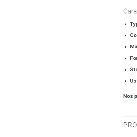
Cara
Ty
Co
Ma
Fo
Sta
Us
Nos
PRO