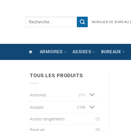
Passer
au
contenu
Recherche
MOBILIER DE BUREAU
pour :
ARMOIRES
ASSISES
BUREAUX
TOUS LES PRODUITS
Armoires
(11)
Assises
(168)
Autres rangements
(1)
Base vie
(5)