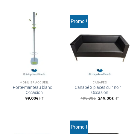
Promo !
MOBILIER ACCUEIL
CANAPÉS
Porte-manteau blanc –
Canapé 2 places cuir noir –
Occasion
Occasion
Le
Le
99,00
€
499,00
€
249,00
€
HT
HT
prix
prix
initial
actuel
était :
est :
499,00€.
249,00€.
Promo !