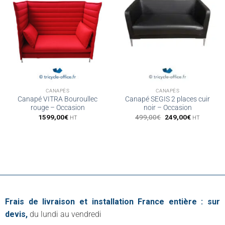
CANAPÉS
CANAPÉS
Canapé VITRA Bouroullec
Canapé SEGIS 2 places cuir
rouge – Occasion
noir – Occasion
Le
Le
1599,00
€
499,00
€
249,00
€
HT
HT
prix
prix
initial
actuel
était :
est :
499,00€.
249,00€.
Frais de livraison et installation France entière : sur
devis,
du lundi au vendredi