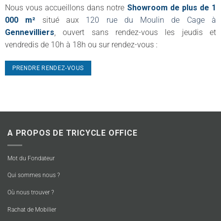
Nous vous accueillons dans notre
Showroom de plus de 1
000 m²
situé aux
120 rue du Moulin de Cage à
Gennevilliers
, ouvert sans rendez-vous les jeudis et
vendredis de 10h à 18h ou sur rendez-vous :
PRENDRE RENDEZ-VOUS
A PROPOS DE TRICYCLE OFFICE
Mot du Fondateur
Qui sommes nous ?
Où nous trouver ?
Rachat de Mobilier