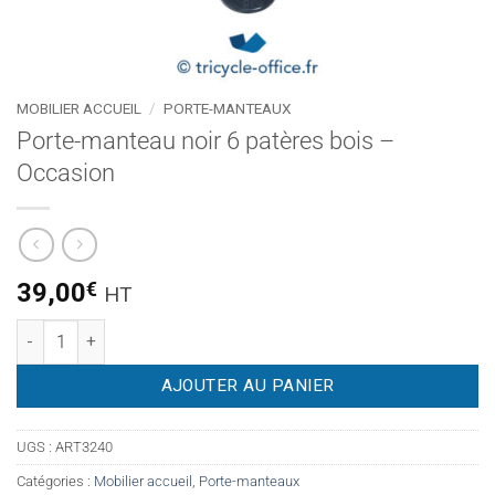
MOBILIER ACCUEIL
/
PORTE-MANTEAUX
Porte-manteau noir 6 patères bois –
Occasion
39,00
€
HT
quantité de Porte-manteau noir 6 patères bois - Occasion
AJOUTER AU PANIER
UGS :
ART3240
Catégories :
Mobilier accueil
,
Porte-manteaux