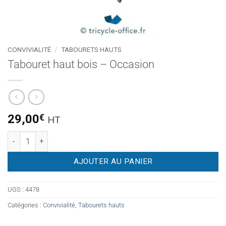
CONVIVIALITÉ
/
TABOURETS HAUTS
Tabouret haut bois – Occasion
29,00
€
HT
quantité de Tabouret haut bois - Occasion
AJOUTER AU PANIER
UGS :
4478
Catégories :
Convivialité
,
Tabourets hauts