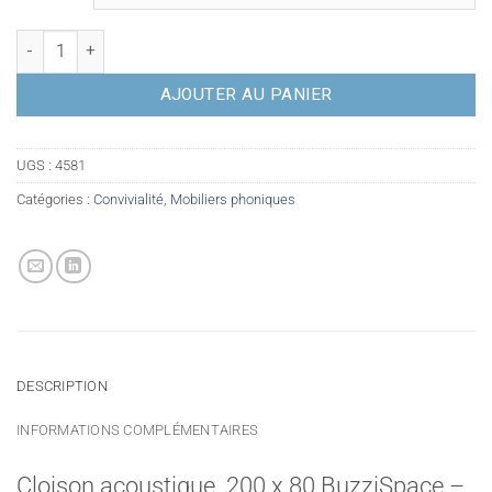
quantité de Cloison acoustique 200 x 80 BuzziSpace - Occasi
AJOUTER AU PANIER
UGS :
4581
Catégories :
Convivialité
,
Mobiliers phoniques
DESCRIPTION
INFORMATIONS COMPLÉMENTAIRES
Cloison acoustique 200 x 80 BuzziSpace –