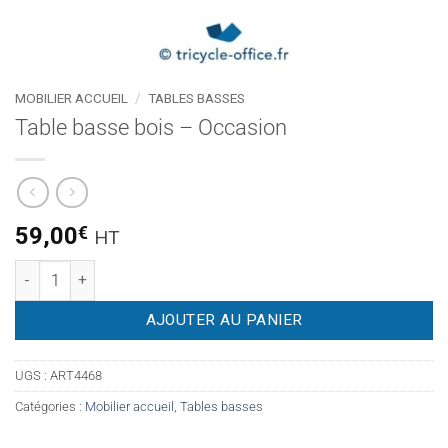
MOBILIER ACCUEIL
/
TABLES BASSES
Table basse bois – Occasion
59,00
€
HT
quantité de Table basse bois - Occasion
AJOUTER AU PANIER
UGS :
ART4468
Catégories :
Mobilier accueil
,
Tables basses