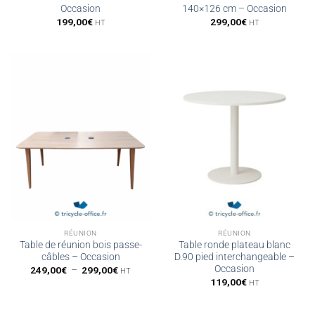
Occasion
140×126 cm – Occasion
199,00
€
299,00
€
HT
HT
RÉUNION
RÉUNION
Table de réunion bois passe-
Table ronde plateau blanc
câbles – Occasion
D.90 pied interchangeable –
Occasion
Plage
249,00
€
–
299,00
€
HT
de
119,00
€
HT
prix :
249,00€
à
299,00€