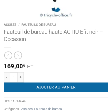
ASSISES
/
FAUTEUILS DE BUREAU
Fauteuil de bureau haute ACTIU Efit noir –
Occasion
169,00
€
HT
quantité de Fauteuil de bureau haute ACTIU Efit noir – Occasi
AJOUTER AU PANIER
UGS :
ART4644
Catégories :
Assises
,
Fauteuils de bureau