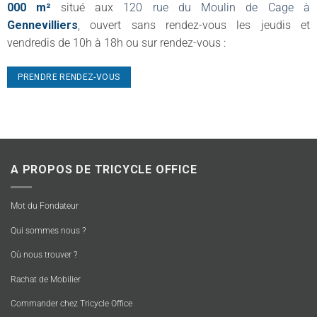
000 m²
situé aux
120 rue du Moulin de Cage à
Gennevilliers
, ouvert sans rendez-vous les jeudis et
vendredis de 10h à 18h ou sur rendez-vous :
PRENDRE RENDEZ-VOUS
A PROPOS DE TRICYCLE OFFICE
Mot du Fondateur
Qui sommes nous ?
Où nous trouver ?
Rachat de Mobilier
Commander chez Tricycle Office