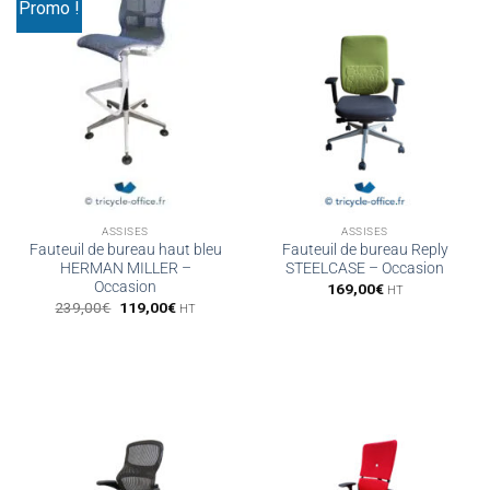
Promo !
ASSISES
ASSISES
Fauteuil de bureau haut bleu
Fauteuil de bureau Reply
HERMAN MILLER –
STEELCASE – Occasion
Occasion
169,00
€
HT
Le
Le
239,00
€
119,00
€
HT
prix
prix
initial
actuel
était :
est :
239,00€.
119,00€.