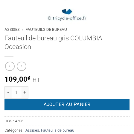
ASSISES
/
FAUTEUILS DE BUREAU
Fauteuil de bureau gris COLUMBIA –
Occasion
109,00
€
HT
quantité de Fauteuil de bureau gris COLUMBIA - Occasion
AJOUTER AU PANIER
UGS :
4736
Catégories :
Assises
,
Fauteuils de bureau