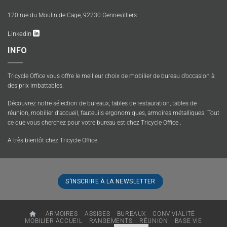
120 rue du Moulin de Cage, 92230 Gennevilliers
Linkedin
INFO
Tricycle Office vous offre le meilleur choix de mobilier de bureau d’occasion à
des prix imbattables.
Découvrez notre sélection de bureaux, tables de restauration, tables de
réunion, mobilier d’accueil, fauteuils ergonomiques, armoires métalliques. Tout
ce que vous cherchez pour votre bureau est chez Tricycle Office .
A très bientôt chez Tricycle Office.
S'INSCRIRE À LA NEWSLETTER
ARMOIRES
ASSISES
BUREAUX
CONVIVIALITÉ
MOBILIER ACCUEIL
RANGEMENTS
RÉUNION
BASE VIE