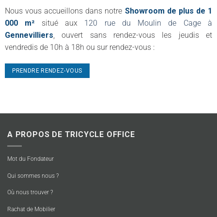
Nous vous accueillons dans notre
Showroom de plus de 1
000 m²
situé aux
120 rue du Moulin de Cage à
Gennevilliers
, ouvert sans rendez-vous les jeudis et
vendredis de 10h à 18h ou sur rendez-vous :
PRENDRE RENDEZ-VOUS
A PROPOS DE TRICYCLE OFFICE
Mot du Fondateur
Qui sommes nous ?
Où nous trouver ?
Rachat de Mobilier