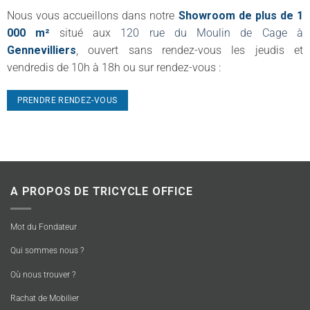
Nous vous accueillons dans notre
Showroom de plus de 1
000 m²
situé aux
120 rue du Moulin de Cage à
Gennevilliers
, ouvert sans rendez-vous les jeudis et
vendredis de 10h à 18h ou sur rendez-vous :
PRENDRE RENDEZ-VOUS
A PROPOS DE TRICYCLE OFFICE
Mot du Fondateur
Qui sommes nous ?
Où nous trouver ?
Rachat de Mobilier