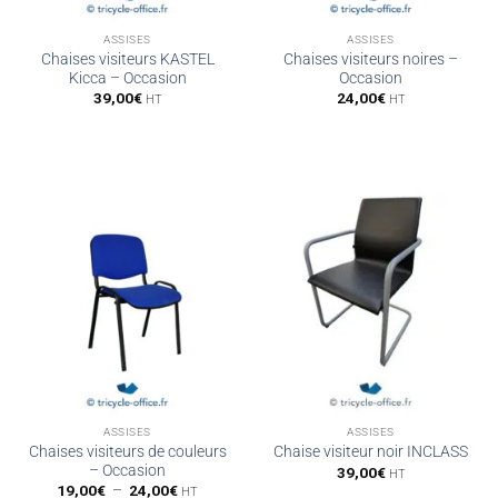
ASSISES
ASSISES
Chaises visiteurs KASTEL
Chaises visiteurs noires –
Kicca – Occasion
Occasion
39,00
€
24,00
€
HT
HT
ASSISES
ASSISES
Chaises visiteurs de couleurs
Chaise visiteur noir INCLASS
– Occasion
39,00
€
HT
Plage
19,00
€
–
24,00
€
HT