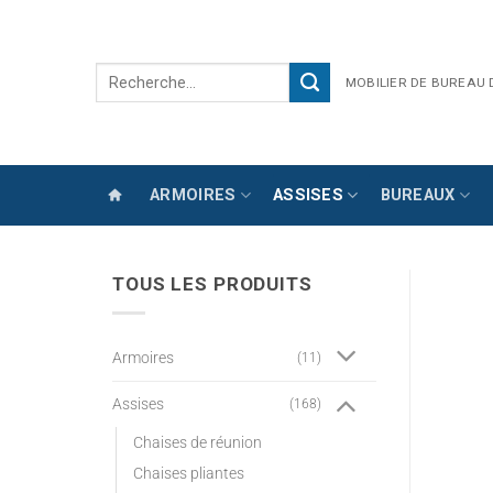
Passer
au
contenu
Recherche
MOBILIER DE BUREAU
pour :
ARMOIRES
ASSISES
BUREAUX
TOUS LES PRODUITS
Armoires
(11)
Assises
(168)
Chaises de réunion
Chaises pliantes