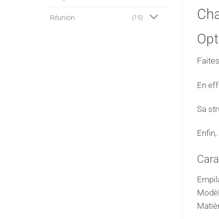
Cha
Réunion
(15)
Opt
Faites
En eff
Sa str
Enfin,
Cara
Empil
Modèle
Matièr