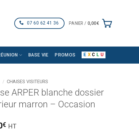
07 60 62 41 36
PANIER /
0,00
€
E
X
C
L
U
RÉUNION
BASE VIE
PROMOS
/
CHAISES VISITEURS
se ARPER blanche dossier
rieur marron – Occasion
0
€
HT