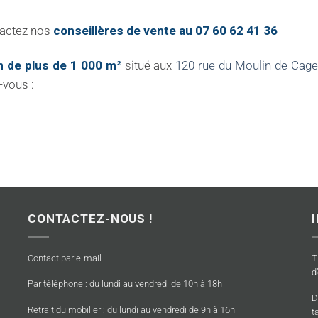
tactez nos
conseillères de vente au 07 60 62 41 36
 de plus de 1 000 m²
situé aux
120 rue du Moulin de Cag
-vous :
CONTACTEZ-NOUS !
Contact par e-mail
T
d
Par téléphone : du lundi au vendredi de 10h à 18h
D
Retrait du mobilier : du lundi au vendredi de 9h à 16h
t