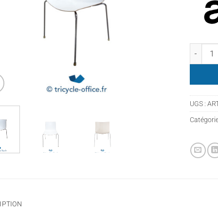
quantit
UGS :
AR
Catégorie
IPTION