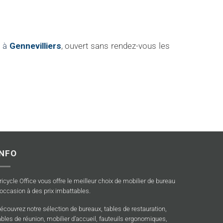
e à
Gennevilliers
, ouvert sans rendez-vous les
INFO
ricycle Office vous offre le meilleur choix de mobilier de bureau
’occasion à des prix imbattables.
écouvrez notre sélection de bureaux, tables de restauration,
ables de réunion, mobilier d’accueil, fauteuils ergonomiques,