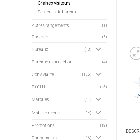
Chaises visiteurs
Fauteuils de bureau
Autres rangements
(1)
Base vie
(5)
Bureaux
(13)
Bureaux assis-debout
(4)
Convivialité
(125)
EXCLU
(16)
Marques
(41)
Mobilier accueil
(84)
Promotions
(42)
DESCR
Rangements
(16)