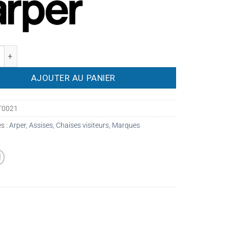
é de Chaise ARPER blanche dossier extérieur marron - Occas
AJOUTER AU PANIER
T0021
s :
Arper
,
Assises
,
Chaises visiteurs
,
Marques