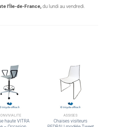
te l’Île-de-France,
du lundi au vendredi.
ONVIVIALITÉ
ASSISES
se haute VITRA
Chaises visiteurs
se – Occasion
PEDRALI modèle Tweet