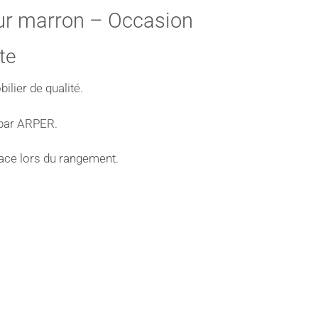
ur marron – Occasion
te
lier de qualité.
é par ARPER.
lace lors du rangement.