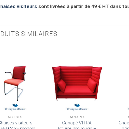
haises visiteurs
sont livrées à partir de 49 € HT dans tou
DUITS SIMILAIRES
ASSISES
CANAPÉS
C
haises visiteurs
Canapé VITRA
Chai
TEELCASE modèle
Bouroullec rouge –
gri