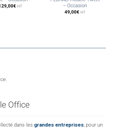
– Occasion
129,00
€
HT
49,00
€
HT
ice.
e Office
ollecté dans les
grandes entreprises
, pour un