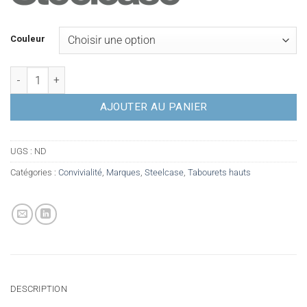
Couleur
quantité de Tabouret haut STEELCASE B-Free - Occasion
AJOUTER AU PANIER
UGS :
ND
Catégories :
Convivialité
,
Marques
,
Steelcase
,
Tabourets hauts
DESCRIPTION