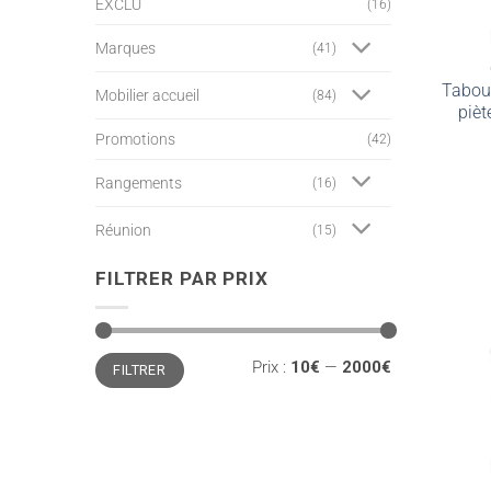
EXCLU
(16)
Marques
(41)
Tabour
Mobilier accueil
(84)
piè
Promotions
(42)
Rangements
(16)
Réunion
(15)
FILTRER PAR PRIX
Prix
Prix
Prix :
10€
—
2000€
FILTRER
min
max