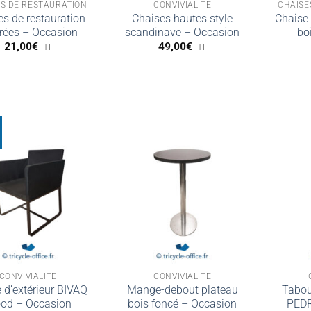
S DE RESTAURATION
CONVIVIALITÉ
CHAISE
es de restauration
Chaises hautes style
Chaise 
rées – Occasion
scandinave – Occasion
bo
21,00
€
49,00
€
HT
HT
!
CONVIVIALITÉ
CONVIVIALITÉ
 d’extérieur BIVAQ
Mange-debout plateau
Tabour
od – Occasion
bois foncé – Occasion
PEDR