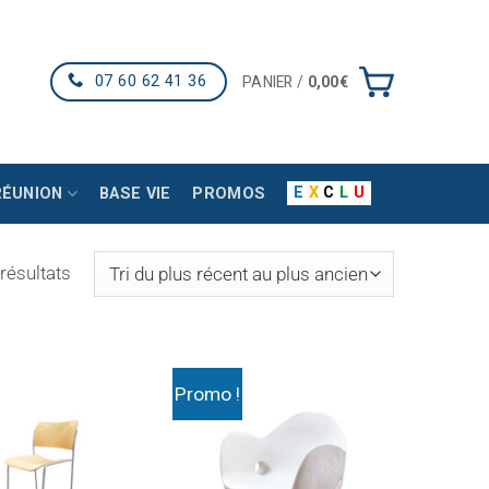
07 60 62 41 36
PANIER /
0,00
€
E
X
C
L
U
RÉUNION
BASE VIE
PROMOS
Trié
résultats
du
plus
récent
au
Promo !
plus
ancien