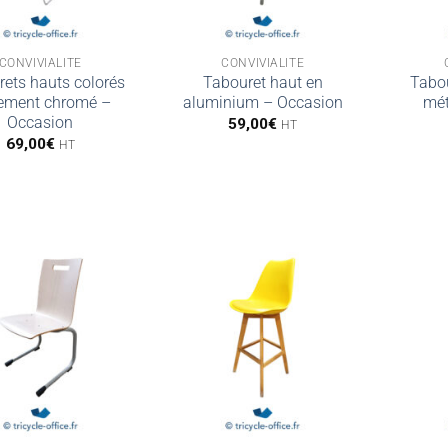
CONVIVIALITÉ
CONVIVIALITÉ
ets hauts colorés
Tabouret haut en
Tabou
tement chromé –
aluminium – Occasion
mét
Occasion
59,00
€
HT
69,00
€
HT