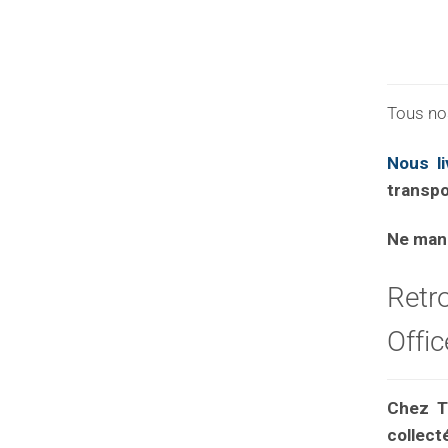
Tous nos
Nous li
transpo
Ne manq
Retr
Offic
Chez Tr
collect