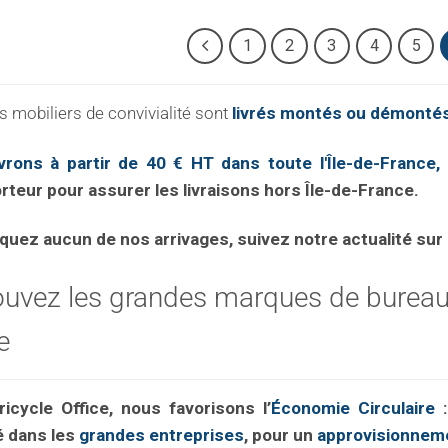
1
2
3
4
5
 mobiliers de convivialité sont
livrés montés ou démontés
vrons à partir de 40 € HT dans toute l'Île-de-France,
d
rteur pour assurer les livraisons hors Île-de-France.
uez aucun de nos arrivages, suivez notre actualité sur
ouvez les grandes marques de bureau 
e
icycle Office, nous favorisons l’
Économie Circulaire
é dans les
grandes entreprises
, pour un
approvisionneme