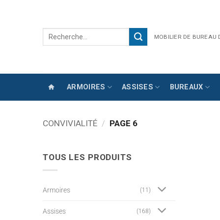
Passer
au
contenu
Recherche
MOBILIER DE BUREAU
pour :
ARMOIRES
ASSISES
BUREAUX
CONVIVIALITÉ
/
PAGE 6
TOUS LES PRODUITS
Armoires
(11)
Assises
(168)