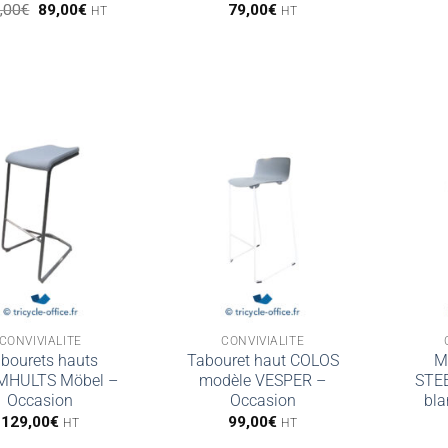
Le
Le
,00
€
89,00
€
79,00
€
HT
HT
prix
prix
initial
actuel
était :
est :
399,00€.
89,00€.
CONVIVIALITÉ
CONVIVIALITÉ
bourets hauts
Tabouret haut COLOS
M
HULTS Möbel –
modèle VESPER –
STE
Occasion
Occasion
bla
129,00
€
99,00
€
HT
HT