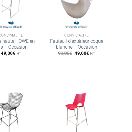
CONVIVIALITÉ
CONVIVIALITÉ
e haute HOWE en
Fauteuil d’extérieur coque
is – Occasion
blanche – Occasion
Le
Le
49,00
€
99,00
€
49,00
€
HT
HT
prix
prix
initial
actuel
était :
est :
99,00€.
49,00€.