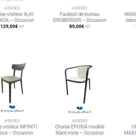
ASSISES
ASSISES
se visiteur ALKI
Fauteuil de bureau
MAX
KOA – Occasion
GIRSBERGER – Occasion
tabo
129,00
€
89,00
€
HT
HT
ASSISES
ASSISES
 visiteur INFINITI
Chaise EPOXIA modèle
Ch
ova – Occasion
Maré noire – Occasion
MAXI