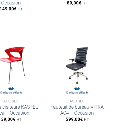
Occasion
89,00
€
HT
149,00
€
HT
ASSISES
ASSISES
 visiteurs KASTEL
Fauteuil de bureau VITRA
ca – Occasion
AC4 – Occasion
39,00
€
599,00
€
HT
HT