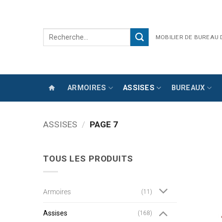
Passer
au
contenu
Recherche
MOBILIER DE BUREAU
pour :
ARMOIRES
ASSISES
BUREAUX
ASSISES
/
PAGE 7
TOUS LES PRODUITS
Armoires
(11)
Assises
(168)