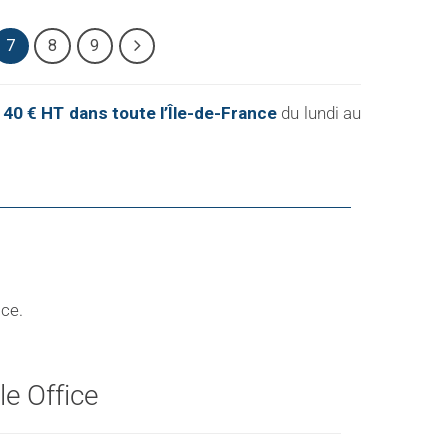
7
8
9
 40 € HT dans toute l’Île-de-France
du lundi au
ice.
e Office