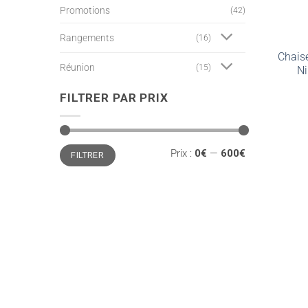
Promotions
(42)
Rangements
(16)
Chais
Réunion
(15)
Ni
FILTRER PAR PRIX
Prix
Prix
Prix :
0€
—
600€
FILTRER
min
max