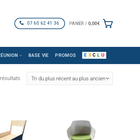
07 60 62 41 36
PANIER /
0,00
€
E
X
C
L
U
RÉUNION
BASE VIE
PROMOS
Trié
résultats
du
plus
récent
au
plus
ancien