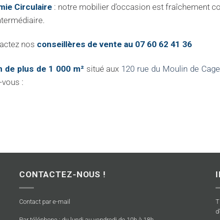
ie Circulaire
: notre mobilier d’occasion est fraîchement c
ntermédiaire.
tactez nos
conseillères de vente au 07 60 62 41 36
 de plus de 1 000 m²
situé aux
120 rue du Moulin de Cag
-vous :
CONTACTEZ-NOUS !
Contact par e-mail
T
d
Par téléphone : du lundi au vendredi de 10h à 18h