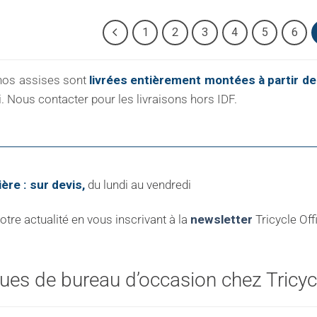
1
2
3
4
5
6
nos assises sont
livrées entièrement montées à partir de
. Nous contacter pour les livraisons hors IDF.
ière : sur devis,
du lundi au vendredi
re actualité en vous inscrivant à la
newsletter
Tricycle Off
es de bureau d’occasion chez Tricycl