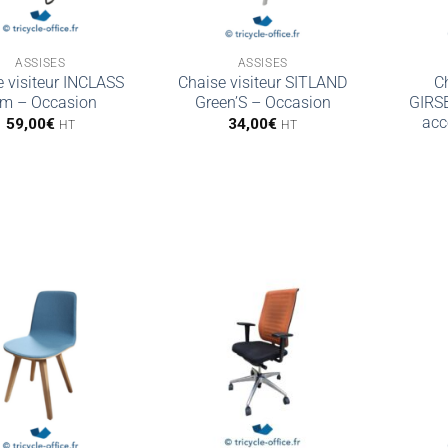
ASSISES
ASSISES
e visiteur INCLASS
Chaise visiteur SITLAND
Ch
m – Occasion
Green’S – Occasion
GIRS
acc
59,00
€
34,00
€
HT
HT