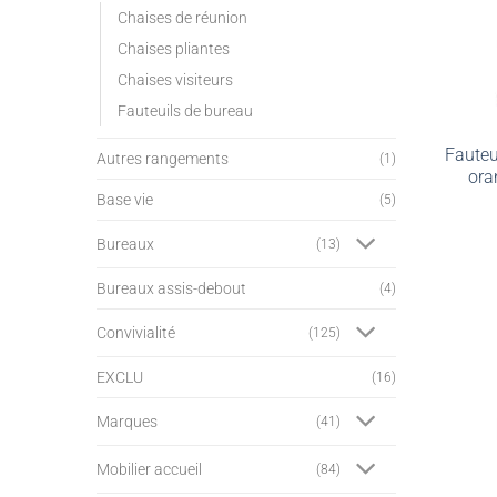
Chaises de réunion
Chaises pliantes
Chaises visiteurs
Fauteuils de bureau
Fauteu
Autres rangements
(1)
ora
Base vie
(5)
Bureaux
(13)
Bureaux assis-debout
(4)
Convivialité
(125)
EXCLU
(16)
Marques
(41)
Mobilier accueil
(84)