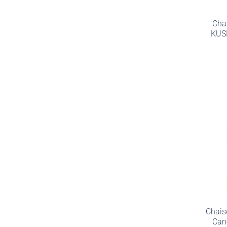
Chai
KUS
Chaise
Can