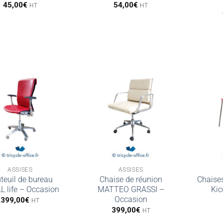
45,00
€
54,00
€
HT
HT
ASSISES
ASSISES
teuil de bureau
Chaise de réunion
Chaises
 life – Occasion
MATTEO GRASSI –
Kic
Occasion
399,00
€
HT
399,00
€
HT