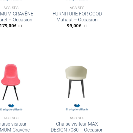
ASSISES
ASSISES
IMUM GRAVÊNE
FURNITURE FOR GOOD
uret – Occasion
Mahaut – Occasion
179,00
€
99,00
€
HT
HT
ASSISES
ASSISES
aise visiteur
Chaise visiteur MAX
MUM Gravêne –
DESIGN 7080 – Occasion