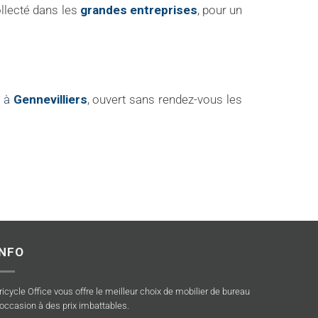
ollecté dans les
grandes entreprises
, pour un
e à
Gennevilliers
, ouvert sans rendez-vous les
INFO
ricycle Office vous offre le meilleur choix de mobilier de bureau
’occasion à des prix imbattables.