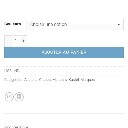
Couleurs
quantité de Chaises visiteurs KASTEL Kicca - Occasion
AJOUTER AU PANIER
UGS :
ND
Catégories :
Assises
,
Chaises visiteurs
,
Kastel
,
Marques
DESCRIPTION