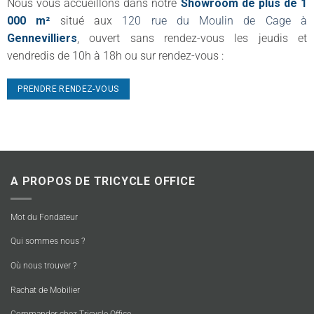
Nous vous accueillons dans notre
Showroom de plus de 1
000 m²
situé aux
120 rue du Moulin de Cage à
Gennevilliers
, ouvert sans rendez-vous les jeudis et
vendredis de 10h à 18h ou sur rendez-vous :
PRENDRE RENDEZ-VOUS
A PROPOS DE TRICYCLE OFFICE
Mot du Fondateur
Qui sommes nous ?
Où nous trouver ?
Rachat de Mobilier