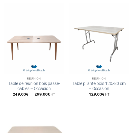
RÉUNION
RÉUNION
Table de réunion bois passe-
Table pliante bois 120×80 cm
câbles – Occasion
– Occasion
Plage
249,00
€
–
299,00
€
129,00
€
HT
HT
de
prix :
249,00€
à
299,00€