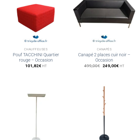
CHAUFFEUSES
CANAPÉS
Pouf TACCHINI Quartier
Canapé 2 places cuir noir –
rouge – Occasion
Occasion
Le
Le
101,82
€
499,00
€
249,00
€
HT
HT
prix
prix
initial
actuel
était :
est :
499,00€.
249,00€.