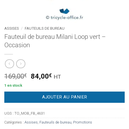
ASSISES
/
FAUTEUILS DE BUREAU
Fauteuil de bureau Milani Loop vert –
Occasion
Le
Le
169,00
€
84,00
€
HT
prix
prix
1 en stock
initial
actuel
était :
est :
AJOUTER AU PANIER
169,00€.
84,00€.
UGS :
TO_MOB_FB_4631
Catégories :
Assises
,
Fauteuils de bureau
,
Promotions