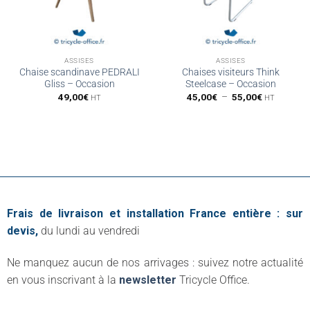
ASSISES
ASSISES
Chaise scandinave PEDRALI
Chaises visiteurs Think
Gliss – Occasion
Steelcase – Occasion
Plage
49,00
€
45,00
€
–
55,00
€
HT
HT
de
prix :
45,00€
à
55,00€
Frais de livraison et installation France entière : sur
devis,
du lundi au vendredi
Ne manquez aucun de nos arrivages : suivez notre actualité
en vous inscrivant à la
newsletter
Tricycle Office.