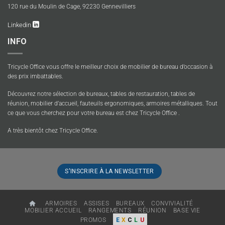
120 rue du Moulin de Cage, 92230 Gennevilliers
Linkedin
INFO
Tricycle Office vous offre le meilleur choix de mobilier de bureau d’occasion à
des prix imbattables.
Découvrez notre sélection de bureaux, tables de restauration, tables de
réunion, mobilier d’accueil, fauteuils ergonomiques, armoires métalliques. Tout
ce que vous cherchez pour votre bureau est chez Tricycle Office .
A très bientôt chez Tricycle Office.
S'INSCRIRE À LA NEWSLETTER
ARMOIRES
ASSISES
BUREAUX
CONVIVIALITÉ
MOBILIER ACCUEIL
RANGEMENTS
RÉUNION
BASE VIE
PROMOS
E
X
C
L
U