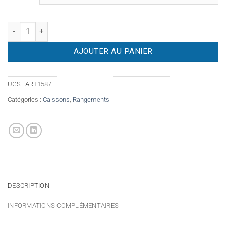
quantité de Caisson 2 ou 3 tiroirs avec pouf vert - Occasion
AJOUTER AU PANIER
UGS :
ART1587
Catégories :
Caissons
,
Rangements
DESCRIPTION
INFORMATIONS COMPLÉMENTAIRES