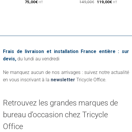
Le
Le
75,00
€
149,00
€
119,00
€
HT
HT
prix
prix
initial
actuel
était :
est :
149,00€.
119,00€.
Frais de livraison et installation France entière : sur
devis,
du lundi au vendredi
Ne manquez aucun de nos arrivages : suivez notre actualité
en vous inscrivant à la
newsletter
Tricycle Office.
Retrouvez les grandes marques de
bureau d’occasion chez Tricycle
Office