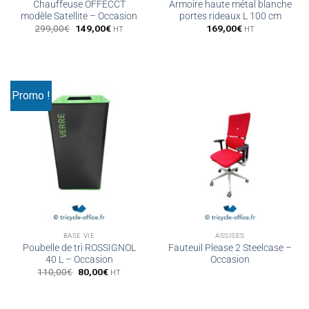
Chauffeuse OFFECCT
Armoire haute métal blanche
modèle Satellite – Occasion
portes rideaux L 100 cm
Le
Le
299,00
€
149,00
€
169,00
€
HT
HT
prix
prix
initial
actuel
était :
est :
299,00€.
149,00€.
Promo !
BASE VIE
ASSISES
Poubelle de tri ROSSIGNOL
Fauteuil Please 2 Steelcase –
40 L – Occasion
Occasion
Le
Le
110,00
€
80,00
€
HT
prix
prix
initial
actuel
était :
est :
110,00€.
80,00€.