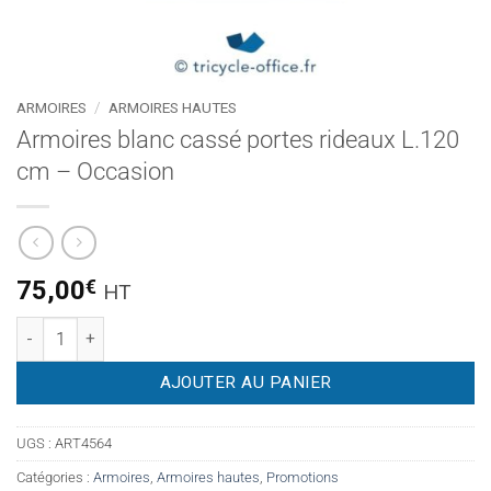
ARMOIRES
/
ARMOIRES HAUTES
Armoires blanc cassé portes rideaux L.120
cm – Occasion
75,00
€
HT
quantité de Armoires blanc cassé portes rideaux L.120 cm – 
AJOUTER AU PANIER
UGS :
ART4564
Catégories :
Armoires
,
Armoires hautes
,
Promotions