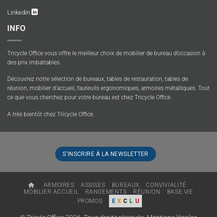
Linkedin
INFO
Tricycle Office vous offre le meilleur choix de mobilier de bureau d’occasion à
des prix imbattables.
Découvrez notre sélection de bureaux, tables de restauration, tables de
réunion, mobilier d’accueil, fauteuils ergonomiques, armoires métalliques. Tout
ce que vous cherchez pour votre bureau est chez Tricycle Office .
A très bientôt chez Tricycle Office.
S'INSCRIRE À LA NEWSLETTER
ARMOIRES
ASSISES
BUREAUX
CONVIVIALITÉ
MOBILIER ACCUEIL
RANGEMENTS
RÉUNION
BASE VIE
PROMOS
E
X
C
L
U