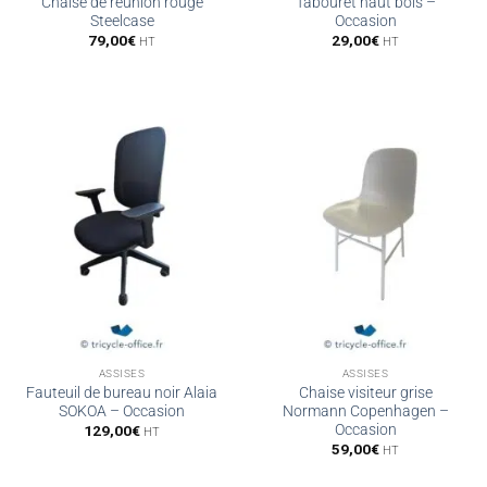
Chaise de réunion rouge
Tabouret haut bois –
Steelcase
Occasion
79,00
€
29,00
€
HT
HT
ASSISES
ASSISES
Fauteuil de bureau noir Alaia
Chaise visiteur grise
SOKOA – Occasion
Normann Copenhagen –
Occasion
129,00
€
HT
59,00
€
HT