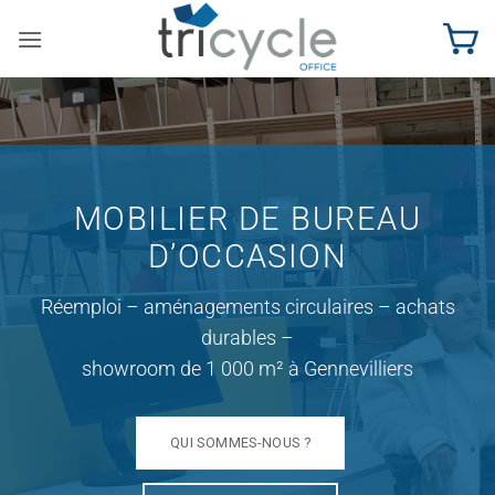
Passer
au
contenu
MOBILIER DE BUREAU
D’OCCASION
Réemploi – aménagements circulaires – achats
durables –
showroom de 1 000 m² à Gennevilliers
QUI SOMMES-NOUS ?